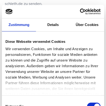
schleth.de
zu senden.
Die Auskunft erfolgt in schriftlicher oder auch in
anderer Form, ggf. auch elektronisch. Sofern Sie dies
verlangen, können wir Ihnen die Auskunft auch
Zustimmung
Details
Über Cookies
mündlich erteilen, sofern Sie Ihre Identität in anderer
Form nachweisen. Stellen Sie den Auskunftsantrag
elektronisch, stellen wir die Auskünfte in einem
Diese Webseite verwendet Cookies
gängigen elektronischen Format zur Verfügung, sofern
Wir verwenden Cookies, um Inhalte und Anzeigen zu
Sie nichts anderes angeben.
personalisieren, Funktionen für soziale Medien anbieten
Die Auskunft ist im Regelfall unentgeltlich. Werden
zu können und die Zugriffe auf unsere Website zu
darüber hinaus Kopien angefordert, kann ein
analysieren. Außerdem geben wir Informationen zu Ihrer
angemessenes Entgelt verlangt werden.
Verwendung unserer Website an unsere Partner für
Das Recht eine Kopie über die verarbeiteten Daten zu
soziale Medien, Werbung und Analysen weiter. Unsere
erhalten, darf die Rechte und Freiheiten anderer
Partner führen diese Informationen möglicherweise mit
Personen nicht beeinträchtigen.
weiteren Daten zusammen, die Sie ihnen bereitgestellt
haben oder die sie im Rahmen Ihrer Nutzung der Dienste
Im Falle von offensichtlich unbegründeten oder
gesammelt haben.
Einwilligungsauswahl
exzessiven Auskunftsanträgen behalten wir uns vor,